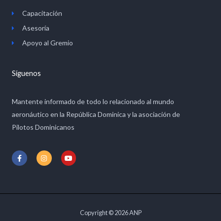
Capacitación
Asesoría
Apoyo al Gremio
Síguenos
Mantente informado de todo lo relacionado al mundo
aeronáutico en la República Dominica y la asociación de
Pilotos Dominicanos
F
I
Y
a
n
o
c
s
u
e
t
t
b
a
u
o
g
b
o
r
e
k
a
-
m
Copyright © 2026 ANP
f