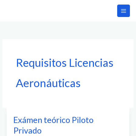
Ir
al
contenido
Requisitos Licencias
Aeronáuticas
Exámen teórico Piloto
Exámen
teórico
Privado
Piloto